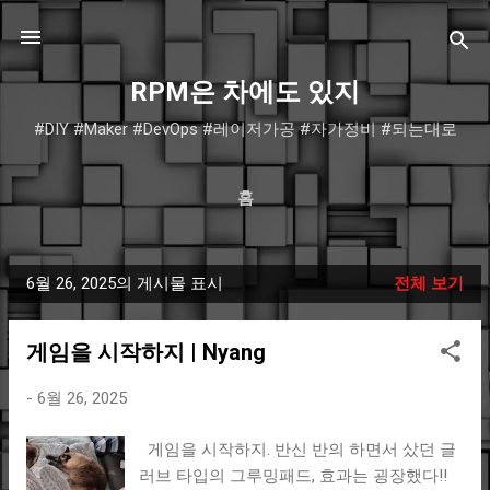
기본 콘텐츠로 건너뛰기
RPM은 차에도 있지
#DIY #Maker #DevOps #레이저가공 #자가정비 #되는대로
홈
6월 26, 2025의 게시물 표시
전체 보기
글
게임을 시작하지 | Nyang
-
6월 26, 2025
게임을 시작하지. 반신 반의 하면서 샀던 글
러브 타입의 그루밍패드, 효과는 굉장했다!!